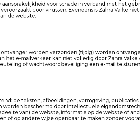
 aansprakelijkheid voor schade in verband met het gebr
eroorzaakt door virussen. Eveneens is Zahra Valke niet 
van de website.
de ontvanger worden verzonden (tijdig) worden ontvange
van het e-mailverkeer kan niet volledig door Zahra Val
sleuteling of wachtwoordbeveiliging een e-mail te sture
tend: de teksten, afbeeldingen, vormgeving, publicatie
 en worden beschermd door intellectuele eigendomsrec
edeelte van) de website, informatie op de website of an
teren of op andere wijze openbaar te maken zonder voo